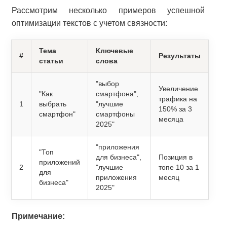
Рассмотрим несколько примеров успешной
оптимизации текстов с учетом связности:
Тема
Ключевые
#
Результаты
статьи
слова
"выбор
Увеличение
"Как
смартфона",
трафика на
1
выбрать
"лучшие
150% за 3
смартфон"
смартфоны
месяца
2025"
"приложения
"Топ
для бизнеса",
Позиция в
приложений
2
"лучшие
топе 10 за 1
для
приложения
месяц
бизнеса"
2025"
Примечание: