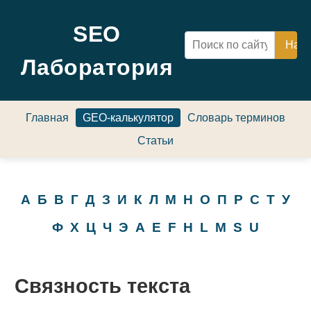
SEO
Лаборатория
Главная
GEO-калькулятор
Словарь терминов
Статьи
А
Б
В
Г
Д
З
И
К
Л
М
Н
О
П
Р
С
Т
У
Ф
Х
Ц
Ч
Э
A
E
F
H
L
M
S
U
Связность текста