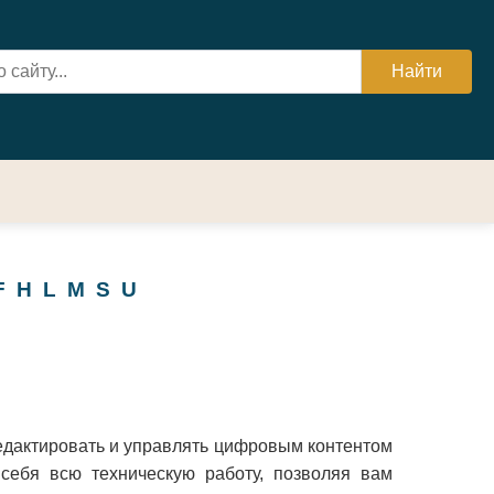
F
H
L
M
S
U
редактировать и управлять цифровым контентом
 себя всю техническую работу, позволяя вам