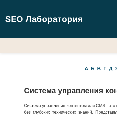
SEO Лаборатория
А
Б
В
Г
Д
Система управления ко
Система управления контентом или CMS - это 
без глубоких технических знаний. Представ