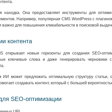
нтента.
 находка. Она предоставляет инструменты для оптимиза
ментов. Например, популярная CMS WordPress с плагином Y
ски важно для повышения кликабельности в поисковой выдач
ии контента
MS открывает новые горизонты для создания SEO-оптим
ные ключевые слова и даже генерировать черновики ст
та.
ИИ может предложить оптимальную структуру статьи, о
омогает создавать контент, который с большей вероятность
для SEO-оптимизации
венных URL