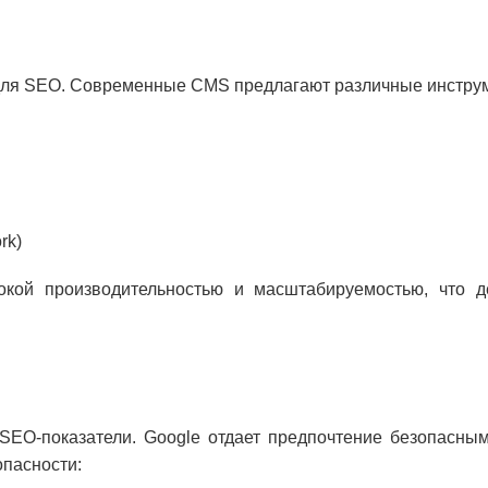
р для SEO. Современные CMS предлагают различные инстру
rk)
окой производительностью и масштабируемостью, что 
 SEO-показатели. Google отдает предпочтение безопасн
опасности: