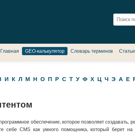
Главная
GEO-калькулятор
Словарь терминов
Статьи
З
И
К
Л
М
Н
О
П
Р
С
Т
У
Ф
Х
Ц
Ч
Э
A
E
нтентом
программное обеспечение, которое позволяет создавать, 
ьте себе CMS как умного помощника, который берет на